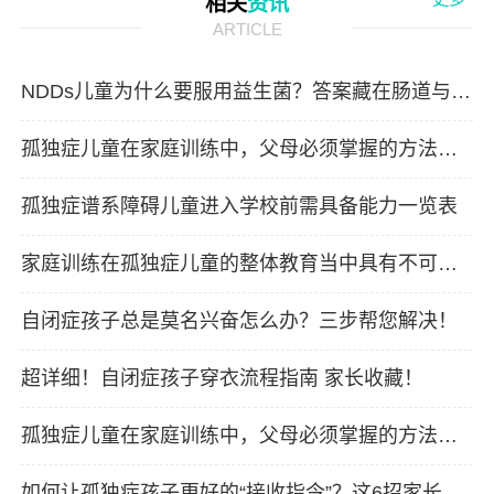
相关
资讯
ARTICLE
NDDs儿童为什么要服用益生菌？答案藏在肠道与大
脑的“秘密对话”里！
孤独症儿童在家庭训练中，父母必须掌握的方法有
哪些？
孤独症谱系障碍儿童进入学校前需具备能力一览表
家庭训练在孤独症儿童的整体教育当中具有不可估
量的作用
自闭症孩子总是莫名兴奋怎么办？三步帮您解决！
超详细！自闭症孩子穿衣流程指南 家长收藏！
孤独症儿童在家庭训练中，父母必须掌握的方法有
哪些？
如何让孤独症孩子更好的“接收指令”？这6招家长一