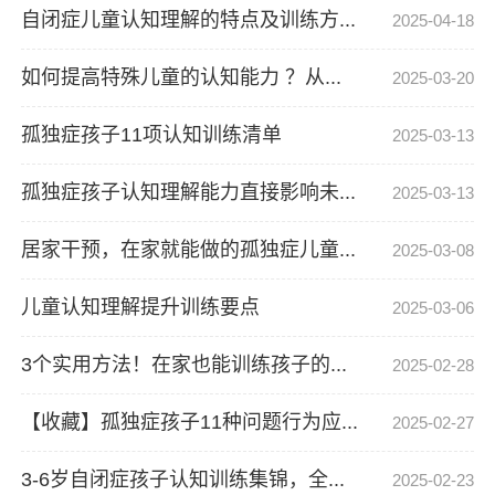
干预训练
语言训练
感觉统合
注意力
自闭症儿童认知理解的特点及训练方...
2025-04-18
认知理解
情绪行为
精细动作
粗大动作
如何提高特殊儿童的认知能力 ？从...
2025-03-20
生活自理
社交能力
融合教育
融合理论
融合方法
新闻资讯
行业新闻
康复故事
孤独症孩子11项认知训练清单
2025-03-13
上学就业
社会关注
公益活动
机构资讯
人物资讯
人物访谈
居家康复
教研交流
孤独症孩子认知理解能力直接影响未...
2025-03-13
专家观点
人物活动
特殊教育
自闭症家庭
居家干预，在家就能做的孤独症儿童...
2025-03-08
自闭症教育
工作动态
残疾人事务
媒体关注
政策福利
儿童认知理解提升训练要点
2025-03-06
3个实用方法！在家也能训练孩子的...
2025-02-28
【收藏】孤独症孩子11种问题行为应...
2025-02-27
3-6岁自闭症孩子认知训练集锦，全...
2025-02-23