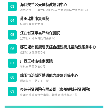
海口美兰区天翼特教培训中心
03
海南省海口市美兰区海甸岛人民大道国际大厦南侧3楼
莆田瑞斯康复医院
04
城厢区荔城北大道
江西省宜丰县妇幼保健院
05
宜丰县妇幼保健院城南新院
都江堰市锦康唐氏综合症残疾儿童助残服务中心
06
成都市通锦路530号
广西玉林市桂南医院
07
玉林市苗园路402号
绵阳市涪城区慧通能力康复训练中心
08
顺河前街一品天下三楼
泉州兴贤医院有限公司（泉州鲤城兴贤医院）
09
泉州市鲤城区金龙街道石崎社区浮桥街468号