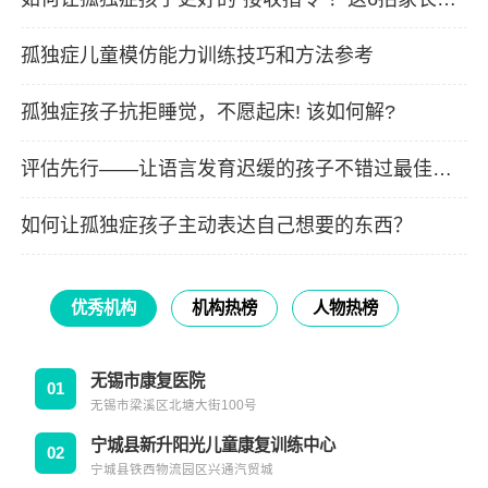
定要看！
孤独症儿童模仿能力训练技巧和方法参考
孤独症孩子抗拒睡觉，不愿起床! 该如何解?
评估先行——让语言发育迟缓的孩子不错过最佳干
预时机！
如何让孤独症孩子主动表达自己想要的东西？
优秀机构
机构热榜
人物热榜
无锡市康复医院
01
无锡市梁溪区北塘大街100号
宁城县新升阳光儿童康复训练中心
02
宁城县铁西物流园区兴通汽贸城