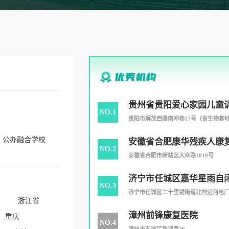
贵州省贵阳爱心家园儿童
NO.1
贵阳市解放西路南冲巷17号（省生物基地内
公办融合学校
安徽省合肥康华残疾人康
NO.2
安徽省合肥市新站区大众路1819号
济宁市任城区嘉华星雨自
NO.3
心
济宁市任城区二十里铺街道北村运河电厂运
浙江省
漳州前锋康复医院
重庆
NO.4