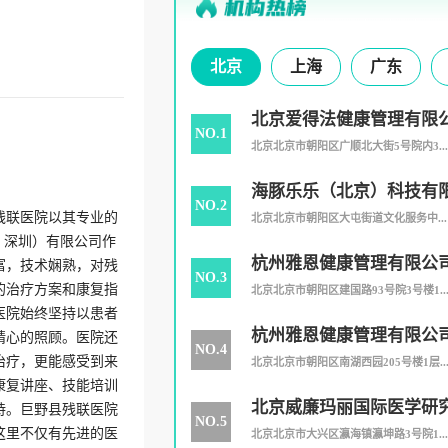
北京
上海
广东
北京爱得法健康管理有限
NO.1
北京北京市朝阳区广顺北大街5号院内3...
海豚乐乐（北京）科技有
NO.2
残联医院以其专业的
北京北京市朝阳区大屯街道文化服务中...
（ 深圳）有限公司作
杭州雅恩健康管理有限公
富，技术娴熟，对残
NO.3
的治疗方案和康复指
司
北京北京市朝阳区建国路93号院3号楼1..
医院始终坚持以患者
杭州雅恩健康管理有限公
精心的照顾。医院还
NO.4
治疗，更能感受到来
分公司
北京北京市朝阳区南湖西园205号楼1层..
康复讲座、技能培训
北京威廉玛丽国际医学研
持。巨野县残联医院
NO.5
这里不仅有先进的医
北京北京市大兴区瀛海镇瀛坤路3号院1...