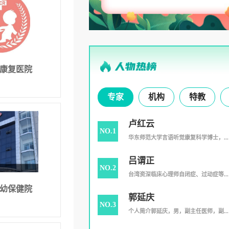
康复医院
专家
机构
特教
卢红云
NO.1
华东师范大学言语听觉康复科学博士，...
吕谓正
NO.2
台湾资深临床心理师自闭症、过动症等...
幼保健院
郭延庆
NO.3
个人简介郭延庆，男，副主任医师，副...