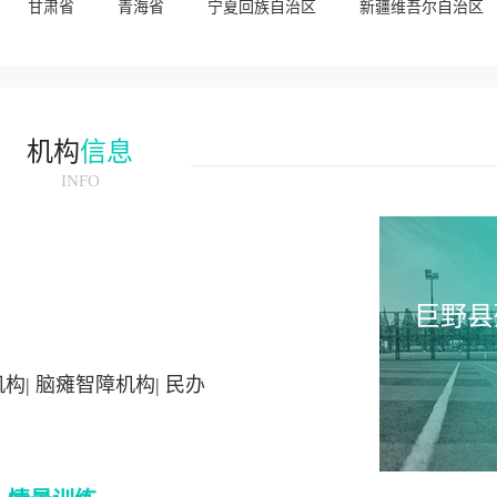
甘肃省
青海省
宁夏回族自治区
新疆维吾尔自治区
机构
信息
INFO
巨野县
构| 脑瘫智障机构| 民办