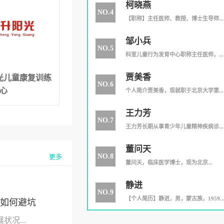
柯晓燕
NO.4
【职称】主任医师、教授、博士生导师...
邹小兵
NO.5
科室儿童行为发育中心职称主任医师，...
贾美香
光儿童康复训练
NO.6
心
个人简介贾美香，现就职于北京大学第...
王力芳
NO.7
王力芳长期从事青少年儿童精神疾病诊...
董问天
NO.8
更多
​董问天，临床医学博士，现为北京...
静进
NO.9
【个人简历】静进，男，蒙古族，1959..
如何避坑
况...