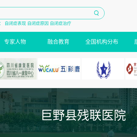
：
自闭症表现
自闭症原因
自闭症治疗
专家人物
融合教育
全国机构分布
巨野县残联医院