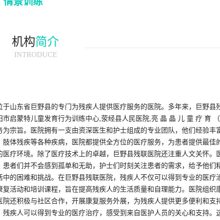
情景训练
机构
简介
INTRODUCE
位于山东省巨野县的专门为残疾人提供医疗服务的医院。多年来，巨野县
蒙特儿童发育行为训练中心,荥经县人民医院,亮 晶 晶 儿 童 疗 育 
务为宗旨。医院拥有一支由资深医生和护士组成的专业团队，他们经验丰
、肢体残疾等各种疾病，医院都提供全方位的医疗服务，为患者提供最佳
的医疗环境。除了医疗技术上的卓越，巨野县残联医院还注重人文关怀。
，患者们并不会感到孤单和无助，护士们时刻关注患者的需求，给予他们
活中的困难和挑战。在巨野县残联医院，残疾人不仅可以得到专业的医疗
康复活动和培训课程，旨在提高残疾人的生活质量和自理能力。医院组织
医院还积极与社区合作，开展康复服务外展，为残疾人提供更多便利和支
，残疾人可以得到专业的医疗治疗，感受到来自医护人员的关心和支持。