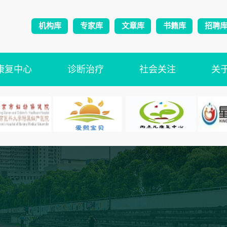
机构库
专家库
文章库
书籍库
招聘
康复中心
诊断治疗
社会关注
关