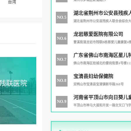
漳州市芗城区新浦路29
台湾
湖北省荆州市公安县残疾
NO.5
湖北省荆州市公安县残疾人联合会综合
龙岩慈爱医院有限公司
NO.6
曹溪街道龙岩市残联B栋慈爱儿童康复4
广东省佛山市南海区星儿
NO.7
训中心
佛山市南海区桂城北约雷岗街景4号楼11
宝清县妇幼保健院
NO.8
残联医院
双鸭山市宝清县宝清镇新华路368号
河南省平顶山市向日葵儿
NO.9
中心
平顶山市神马大道和开发一路交叉口飞宇汽