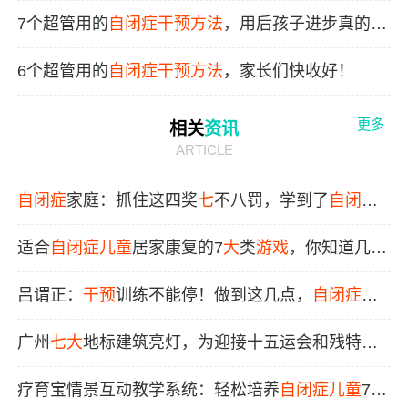
快！
7个超管用的
自闭症
干预
方法
，用后孩子进步真的很
快！
6个超管用的
自闭症
干预
方法
，家长们快收好！
更多
相关
资讯
ARTICLE
自闭症
家庭：抓住这四奖
七
不八罚，学到了
自闭症
孩子
干预
的
方法
适合
自闭症
儿童
居家康复的7
大
类
游戏
，你知道几
个？
吕谓正：
干预
训练不能停！做到这几点，
自闭症
孩
子也能“弯道超车”！
广州
七大
地标建筑亮灯，为迎接十五运会和残特奥
会“打call”
疗育宝情景互动教学系统：轻松培养
自闭症
儿童
7
大