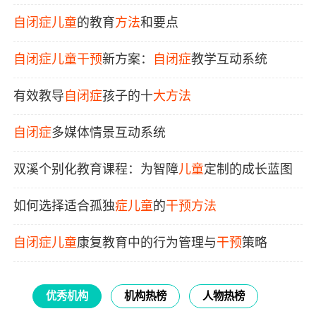
能力
自闭症
儿童
的教育
方法
和要点
自闭症
儿童
干预
新方案：
自闭症
教学互动系统
有效教导
自闭症
孩子的十
大方法
自闭症
多媒体情景互动系统
双溪个别化教育课程：为智障
儿童
定制的成长蓝图
如何选择适合孤独
症
儿童
的
干预
方法
自闭症
儿童
康复教育中的行为管理与
干预
策略
优秀机构
机构热榜
人物热榜