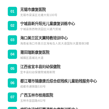
无锡市康复医院
01
无锡市梁溪区北塘大街100号
宁城县新升阳光儿童康复训练中心
02
宁城县铁西物流园区兴通汽贸城
海口美兰区天翼特教培训中心
03
海南省海口市美兰区海甸岛人民大道国际大厦南侧3楼
莆田瑞斯康复医院
04
城厢区荔城北大道
江西省宜丰县妇幼保健院
05
宜丰县妇幼保健院城南新院
都江堰市锦康唐氏综合症残疾儿童助残服务中心
06
成都市通锦路530号
广西玉林市桂南医院
07
玉林市苗园路402号