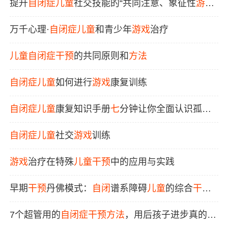
提升
自闭症
儿童
社交技能的“共同注意、象征性
游戏
、参与和管理”模式
万千心理·
自闭症
儿童
和青少年
游戏
治疗
儿童
自闭症
干预
的共同原则和
方法
自闭症
儿童
如何进行
游戏
康复训练
自闭症
儿童
康复知识手册
七
分钟让你全面认识孤独
症
/
自闭症
自闭症
儿童
社交
游戏
训练
游戏
治疗在特殊
儿童
干预
中的应用与实践
早期
干预
丹佛模式：
自闭
谱系障碍
儿童
的综合
干预
策略
7个超管用的
自闭症
干预
方法
，用后孩子进步真的很