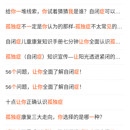
给
你
一
堆线索，
你
试着猜猜
我
是谁？自闭
症
可以
让
你
变成天才么？
孤独症
不
一
定是
你
认为的那样-
孤独症
不太常
见
的症
状
自闭
症
儿童康复知识手册七分钟
让
你
全面认识
孤独
症
/自闭
症
孤独症
（自闭
症
）知识宣传—
让
阳光透进紧闭的
门，温暖每
一个
角落！
56
个
问题，
让
你
全面了解自闭
症
！
56
个
问题，
让
你
全面了解自闭
症
！
十点
让
你
正确认识
孤独症
孤独症
康复三大走向，
你
选择的是哪
一
种？