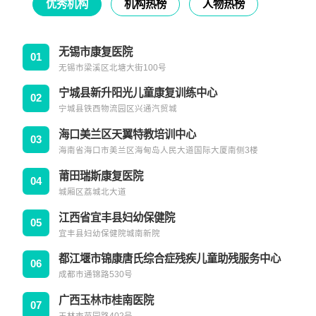
优秀机构
机构热榜
人物热榜
无锡市康复医院
01
无锡市梁溪区北塘大街100号
宁城县新升阳光儿童康复训练中心
02
宁城县铁西物流园区兴通汽贸城
海口美兰区天翼特教培训中心
03
海南省海口市美兰区海甸岛人民大道国际大厦南侧3楼
莆田瑞斯康复医院
04
城厢区荔城北大道
江西省宜丰县妇幼保健院
05
宜丰县妇幼保健院城南新院
都江堰市锦康唐氏综合症残疾儿童助残服务中心
06
成都市通锦路530号
广西玉林市桂南医院
07