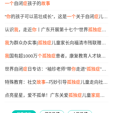
一个
自闭
症
孩子的
故事
“
你
的孩子可以茁壮成长”，这是
一个
关于自闭
症
儿童
被完全治愈的
故事
认识
我
，走近
你
丨广东开展第十七个“世界
孤独症
日”
活动，多名“星宝”体验融入幼儿园
我
为群众办实事|
孤独症
儿童家长向福清市残联赠送
锦旗
我
国有超1000万
个
孤独症
患者，康复教育人才缺口
达30万
世界自闭
症
日专访：“袖珍老师”带
你
走进“
孤独症
”孩
子的世界
特殊教育：社交
故事
--巧妙引导
孤独症
儿童走向社交
世界
点亮星星，爱不孤单！广东关爱
孤独症
儿童
家庭
六
大行动即将发布