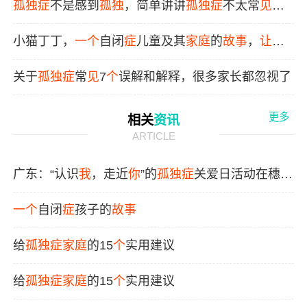
孤独症
不是感到
孤独
，简单讲讲
孤独症
不太常
见
的
症状！
小猫丁丁，
一个
自闭
症
儿童及其
家庭
的
故事
，
让
孩
子学会接受不同，学会尊重和关爱。
关于
孤独症
常
见
7
个
误解和解释，很多家长都忽视了
更多
相关
资讯
ARTICLE
广东：“认识
我
，走近
你
”的
孤独症
关爱日活动在穗开
展
一个
自闭
症
孩子的
故事
给
孤独症
家庭
的15
个
实用建议
给
孤独症
家庭
的15
个
实用建议