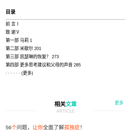
目录
前 言Ⅰ
致 谢Ⅴ
第一部 马莉 1
第二部 米歇尔 201
第三部 凯瑟琳的恢复？ 273
第四部 更多思考建议和父母的声音 285
· · · · · · (更多)
更多
相关
文章
ARTICLE
56
个
问题，
让
你
全面了解
孤独症
！