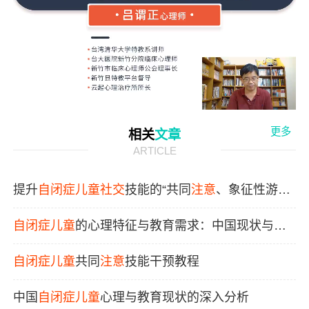
Video
更多
相关
文章
ARTICLE
提升
自闭症
儿童
社交
技能的“共同
注意
、象征性游
戏、参与和管理”模式
自闭症
儿童
的心理特征与教育需求：中国现状与展
望
自闭症
儿童
共同
注意
技能干预教程
中国
自闭症
儿童
心理与教育现状的深入分析