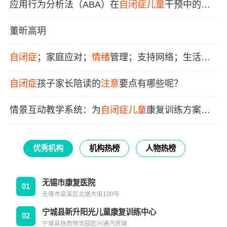
应用行为分析法（ABA）在
自闭症
儿童
干预中的应
用及效果
董昕高玥
自闭症
；家庭应对；
情绪
管理；支持网络；生活质
量
自闭症
孩子家长陪读的
注意
要点有哪些呢？
情景互动教学系统：为
自闭症
儿童
康复训练方案带
来的新思路
优秀机构
机构热榜
人物热榜
无锡市康复医院
01
无锡市梁溪区北塘大街100号
宁城县新升阳光儿童康复训练中心
02
宁城县铁西物流园区兴通汽贸城