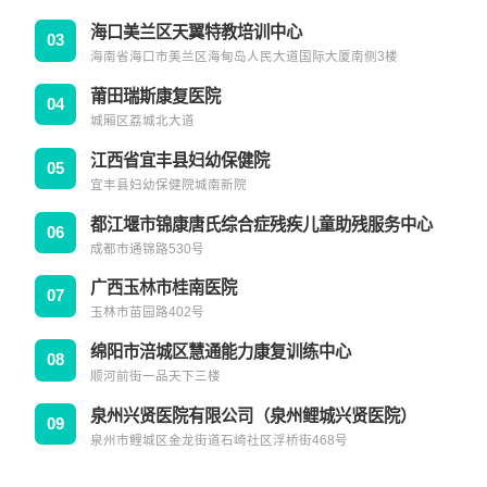
海口美兰区天翼特教培训中心
03
海南省海口市美兰区海甸岛人民大道国际大厦南侧3楼
莆田瑞斯康复医院
04
城厢区荔城北大道
江西省宜丰县妇幼保健院
05
宜丰县妇幼保健院城南新院
都江堰市锦康唐氏综合症残疾儿童助残服务中心
06
成都市通锦路530号
广西玉林市桂南医院
07
玉林市苗园路402号
绵阳市涪城区慧通能力康复训练中心
08
顺河前街一品天下三楼
泉州兴贤医院有限公司（泉州鲤城兴贤医院）
09
泉州市鲤城区金龙街道石崎社区浮桥街468号