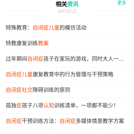
更多
相关
资讯
ARTICLE
特殊教育：
自闭症
儿童
的模仿活动
特教康复训练
教案
过年期间
自闭症
孩子在家玩的游戏，同时大人一定
要
注意
自闭症
的
情绪
自闭症
儿童
康复教育中的行为管理与干预策略
自闭症
社交
障碍训练的原则
孤独
症
孩子八项
认知
训练清单，一项都不能少！
自闭症
干预训练方法：
自闭症
多媒体情景教学方案