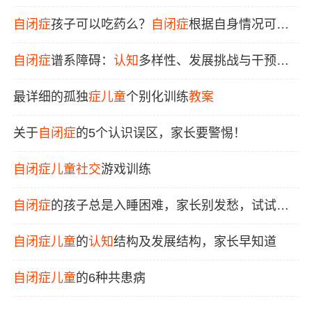
自闭症
孩子可以吃药么？
自闭症
根据自身情况可以
吃哪些药
自闭症
谱系障碍：
认知
多样性、发展挑战与干预策
略
最详细的孤独
症
儿童
个别化训练
教案
关于
自闭症
的5个认识误区，家长要警惕！
自闭症
儿童
社交
游戏训练
自闭症
的孩子总是入睡困难，家长别发愁，试试这
几种办法！
自闭症
儿童
的
认知
结构及发展结构，家长早知道
自闭症
儿童
的6种共患病