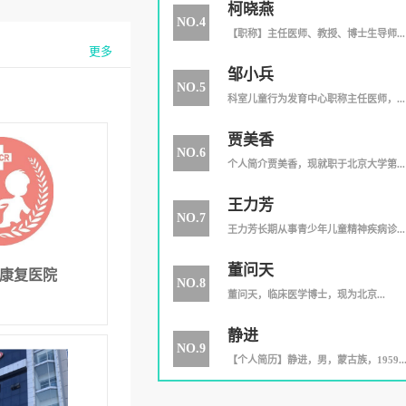
柯晓燕
NO.4
【职称】主任医师、教授、博士生导师...
更多
邹小兵
NO.5
科室儿童行为发育中心职称主任医师，...
贾美香
NO.6
个人简介贾美香，现就职于北京大学第...
王力芳
NO.7
王力芳长期从事青少年儿童精神疾病诊...
董问天
康复医院
NO.8
​董问天，临床医学博士，现为北京...
静进
NO.9
【个人简历】静进，男，蒙古族，1959..