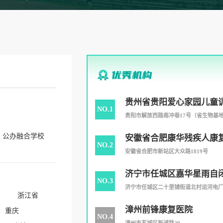
贵州省贵阳爱心家园儿童
NO.1
贵阳市解放西路南冲巷17号（省生物基地内
公办融合学校
安徽省合肥康华残疾人康
NO.2
安徽省合肥市新站区大众路1819号
济宁市任城区嘉华星雨自
NO.3
心
济宁市任城区二十里铺街道北村运河电厂运
浙江省
漳州前锋康复医院
重庆
NO.4