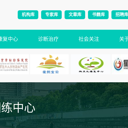
机构库
专家库
文章库
书籍库
招聘
康复中心
诊断治疗
社会关注
关
训练中心