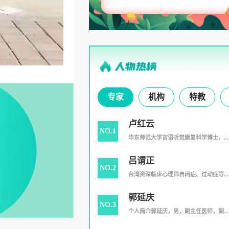
专家
机构
特教
卢红云
NO.1
华东师范大学言语听觉康复科学博士，...
吕谓正
NO.2
台湾资深临床心理师自闭症、过动症等...
郭延庆
NO.3
个人简介郭延庆，男，副主任医师，副...