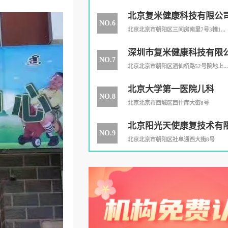
北京复米健康科技有限公
NO.6
北京北京市朝阳区三间房南里7号3幢1...
深圳市复米健康科技有限
NO.7
公司
北京北京市朝阳区酒仙桥路52号院地上...
北京大学第一医院儿科
NO.8
北京北京市西城区西什库大街8号
北京阳光天使康复技术有
NO.9
北京北京市朝阳区社阜通西大街8号