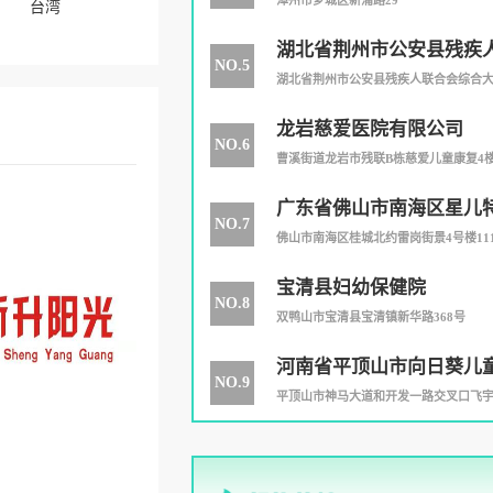
漳州市芗城区新浦路29
台湾
湖北省荆州市公安县残疾
NO.5
湖北省荆州市公安县残疾人联合会综合
龙岩慈爱医院有限公司
NO.6
曹溪街道龙岩市残联B栋慈爱儿童康复4
广东省佛山市南海区星儿
NO.7
训中心
佛山市南海区桂城北约雷岗街景4号楼11
宝清县妇幼保健院
NO.8
双鸭山市宝清县宝清镇新华路368号
河南省平顶山市向日葵儿
NO.9
中心
平顶山市神马大道和开发一路交叉口飞宇汽