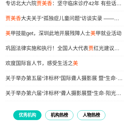
不再难
专访北大六院
贾
美
香
：坚守临床诊疗42年 有些话想
对年轻医生说说
贾
美
香
大夫关于“孤独症儿童问题”访谈实录 ——世
界孤独症日特别访谈
美
甲技能get，深圳此地开展残障人士
美
甲就业活动
巩固法律实施和执行！全国人大代表
贾
红光建议开
展《无障碍环境建设法》全国人大执法检查
欢度国际盲人节，感受生活之
美
关于举办第五届“沣标杯”国际聋人摄影展 暨“生命·阳
光——大
美
无障爱”残障主题公益摄影展的函
关于举办第六届“沣标杯”聋人摄影展暨“生命·阳光
——大
美
无障爱”残健融合主题公益摄影展的函
优秀机构
机构热榜
人物热榜