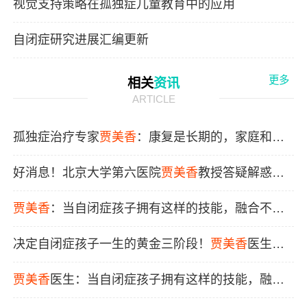
视觉支持策略在孤独症儿童教育中的应用
自闭症研究进展汇编更新
更多
相关
资讯
ARTICLE
孤独症治疗专家
贾
美
香
：康复是长期的，家庭和社
会支持缺一不可
好消息！北京大学第六医院
贾
美
香
教授答疑解惑来
了！
贾
美
香
：当自闭症孩子拥有这样的技能，融合不再
难
决定自闭症孩子一生的黄金三阶段！
贾
美
香
医生的
忠告值得家长收藏
贾
美
香
医生：当自闭症孩子拥有这样的技能，融合