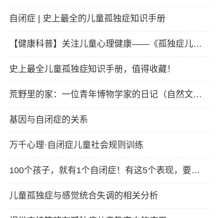
表现
自闭症 | 史上最全的儿童孤独症知识手册
【健康科普】关注儿童心理健康——《孤独症儿童
康复手册》
史上最全儿童孤独症知识手册，值得收藏！
荒野里的家：一位青年博物学家的日记（自然文学
译丛）这是独属于自闭症的细腻与诗意。2021年英
基因与自闭症的关系
国图书奖、2020年温赖特自然写作奖获奖
万千心理·自闭症儿童社会规则训练
100个孩子，就有1个自闭症！有这5个表现，要看
医生
儿童孤独症与感觉统合失调的相关分析