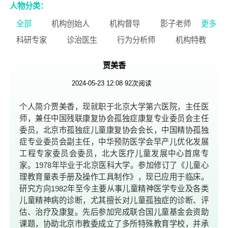
黑龙江省
上海
江苏省
浙江省
人物分类：
安徽省
福建省
江西省
山东省
全部
机构创始人
机构督导
影子老师
更多
河南省
湖北省
湖南省
广东省
科研专家
诊治医生
行为分析师
机构特教
广西壮族自治区
海南省
重庆
四川省
机构管理
专业家长
公益人物
贾美香
贵州省
云南省
西藏自治区
陕西省
甘肃省
青海省
宁夏回族自治区
2024-05-23 12:08
92
次阅读
新疆维吾尔自治区
台湾
香港特别行政区
个人简介贾美香，现就职于北京大学第六医院，主任医
澳门特别行政区
师，兼任中国残联康复协会孤独症康复专业委员会主任
委员，北京市孤独症儿童康复协会会长，中国精协孤独
症专业委员会副主任，中华预防医学会早产儿优化发展
工程专家委员会委员，北大医疗儿童发展中心首席专
家。1978年毕业于北京医科大学。参加修订了《儿童心
理教育量表手册及操作工具制作》，现已应用于临床。
研究方向1982年至今主要从事儿童精神医学专业及各类
儿童精神病的诊断，尤其擅长对儿童孤独症的诊断、评
估、治疗及康复。先后参加完成联合国儿童基金会资助
课题，协助北京市教委成立了多所特殊教育学校，并承