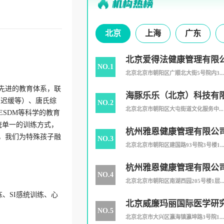
北京
上海
广东
北京爱得法健康管理有限
NO.1
北京北京市朝阳区广顺北大街5号院内3...
最先进的教育体系，联
海豚乐乐（北京）科技有
育迟缓等）、唐氏综
NO.2
北京北京市朝阳区大屯街道文化服务中...
ESDM等科学的教育
传统单一的训练方式，
杭州雅恩健康管理有限公
，我们为特殊孩子融
NO.3
司
北京北京市朝阳区建国路93号院3号楼1..
杭州雅恩健康管理有限公
NO.4
分公司
北京北京市朝阳区南湖西园205号楼1层..
、SI感统训练、心
北京威廉玛丽国际医学研
NO.5
北京北京市大兴区瀛海镇瀛坤路3号院1...