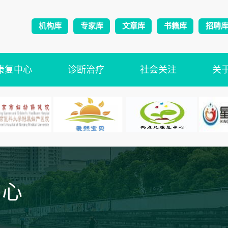
机构库
专家库
文章库
书籍库
招聘
康复中心
诊断治疗
社会关注
关
中心