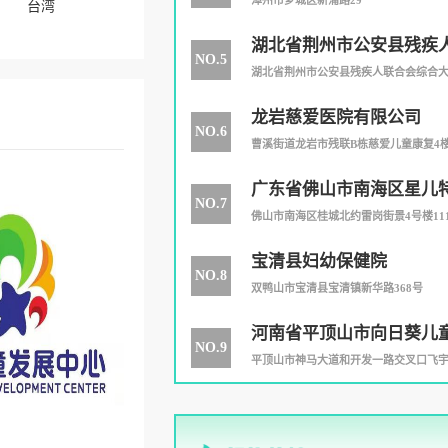
漳州市芗城区新浦路29
台湾
湖北省荆州市公安县残疾
NO.5
湖北省荆州市公安县残疾人联合会综合
龙岩慈爱医院有限公司
NO.6
曹溪街道龙岩市残联B栋慈爱儿童康复4
广东省佛山市南海区星儿
NO.7
训中心
佛山市南海区桂城北约雷岗街景4号楼11
宝清县妇幼保健院
NO.8
双鸭山市宝清县宝清镇新华路368号
河南省平顶山市向日葵儿
NO.9
中心
平顶山市神马大道和开发一路交叉口飞宇汽