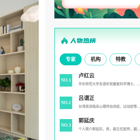
专家
机构
特教
卢红云
NO.1
华东师范大学言语听觉康复科学博士，...
吕谓正
NO.2
台湾资深临床心理师自闭症、过动症等...
郭延庆
NO.3
个人简介郭延庆，男，副主任医师，副...