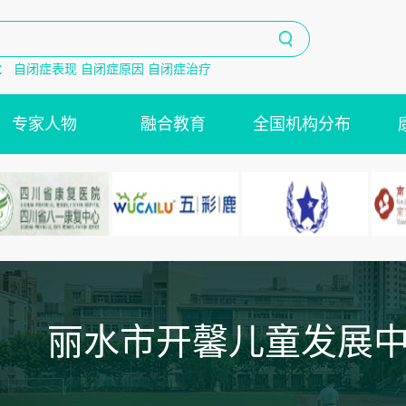
：
自闭症表现
自闭症原因
自闭症治疗
专家人物
融合教育
全国机构分布
丽水市开馨儿童发展