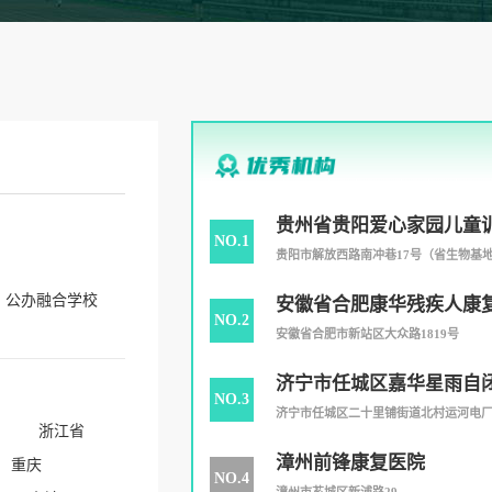
贵州省贵阳爱心家园儿童
NO.1
贵阳市解放西路南冲巷17号（省生物基地内
公办融合学校
安徽省合肥康华残疾人康
NO.2
安徽省合肥市新站区大众路1819号
济宁市任城区嘉华星雨自
NO.3
心
济宁市任城区二十里铺街道北村运河电厂运
浙江省
漳州前锋康复医院
重庆
NO.4