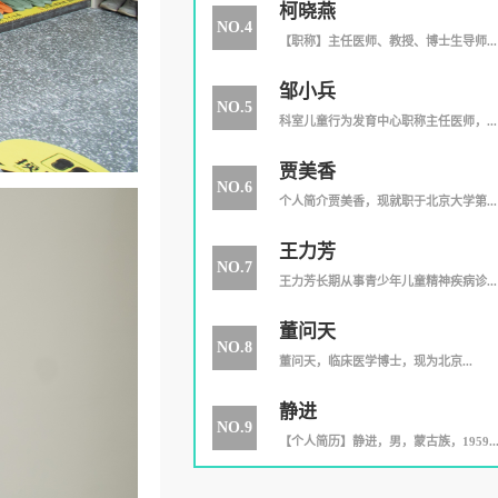
柯晓燕
NO.4
【职称】主任医师、教授、博士生导师...
邹小兵
NO.5
科室儿童行为发育中心职称主任医师，...
贾美香
NO.6
个人简介贾美香，现就职于北京大学第...
王力芳
NO.7
王力芳长期从事青少年儿童精神疾病诊...
董问天
NO.8
​董问天，临床医学博士，现为北京...
静进
NO.9
【个人简历】静进，男，蒙古族，1959..