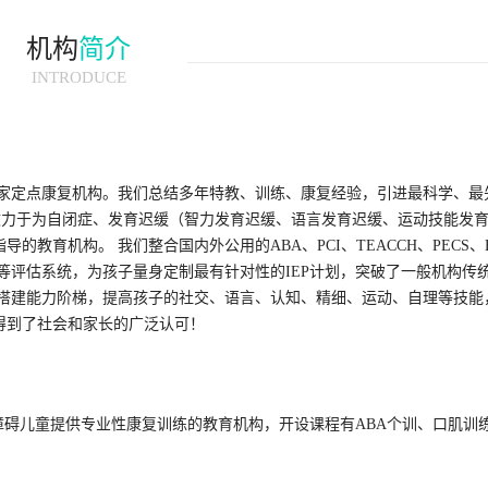
机构
简介
INTRODUCE
的一家定点康复机构。我们总结多年特教、训练、康复经验，引进最科学、
致力于为自闭症、发育迟缓（智力发育迟缓、语言发育迟缓、运动技能发
教育机构。 我们整合国内外公用的ABA、PCI、TEACCH、PECS、
LLS-R等评估系统，为孩子量身定制最有针对性的IEP计划，突破了一般机构
子搭建能力阶梯，提高孩子的社交、语言、认知、精细、运动、自理等技能
得到了社会和家长的广泛认可！
障碍儿童提供专业性康复训练的教育机构，开设课程有ABA个训、口肌训练
。