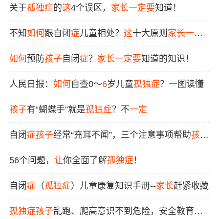
关于
孤独症
的
这
4个误区，
家长
一定要
知道！
不知
如何
跟自闭
症
儿童相处？
这
十大原则
家长
一定
要看
如何
预防
孩子
自闭
症
？
家长
一定要
知道的知识！
人民日报：
如何
自查0～
6
岁儿童
孤独症
？
一
图读懂
孩子
有“蝴蝶手”就是
孤独症
？不
一定
自闭
症
孩子
经常“充耳不闻”，三个注意事项帮助
孩子
改善！
56个问题，
让
你全面了解
孤独症
！
自闭
症
（
孤独症
）儿童康复知识手册--
家长
赶紧收藏
孤独症
孩子
乱跑、爬高意识不到危险，安全教育怎