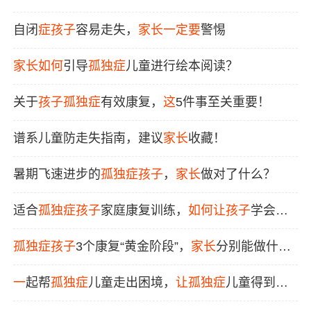
康复
自闭
症
孩子
容易走失，
家长
一定要
警惕
家长
如何
引导
孤独症
儿童进行绘本阅读？
关于
孩子
孤独症
有效康复，
这
5件事至关重要！
谱系儿童防走失指南，建议
家长
收藏！
暑期飞速进步的
孤独症
孩子
，
家长
做对了什么？
适合
孤独症
孩子
家庭康复训练，
如何
让
孩子
学会简
单的轮流游戏？
孤独症
孩子
3个康复“黄金阶段”，
家长
分别能做什
么？
一
起帮
孤独症
儿童走出困境，
让
孤独症
儿童得到社