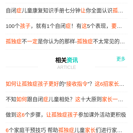
么做？
自闭
症
儿童康复知识手册七分钟
让
你全面认识
孤独
症
/自闭
症
100个
孩子
，就有1个自闭
症
！有
这
5个表现，
要看
医生
孤独症
不
一定
是你认为的那样-
孤独症
不太常见的症
状
更多
相关
资讯
ARTICLE
如何
让
孤独症
孩子
更好
的“
接收
指令
”？
这
6
招
家长
一
定要看
！
不知
如何
跟自闭
症
儿童相处？
这
十大原则
家长
一定
要看
做到
这
6
个步骤，
让
孤独症
孩子
参加课外活动更积极
6
个家庭干预技巧 帮助
孤独症
儿童
家长
们进行家庭