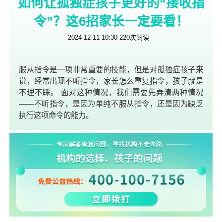
如何让孤独症孩子更好的“接收指
高功能自闭症
低功能自闭症
阿斯伯格综合征
干预训练
语言训练
感觉统合
注意力
令”？这6招家长一定要看！
认知理解
情绪行为
精细动作
粗大动作
2024-12-11 10:30
220
次阅读
生活自理
社交能力
融合教育
融合理论
融合方法
新闻资讯
行业新闻
康复故事
服从指令是一项非常重要的技能，但是对孤独症孩子来
上学就业
社会关注
公益活动
机构资讯
说，经常出现不听指令，家长怎么重复指令，孩子就是
不理不睬。 面对这种情况，我们需要先弄清两种情况
人物资讯
人物访谈
居家康复
教研交流
——不听指令，是因为单纯不服从指令，还是因为缺乏
专家观点
人物活动
特殊教育
自闭症家庭
执行这项命令的能力。
自闭症教育
工作动态
残疾人事务
媒体关注
政策福利