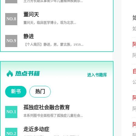
王力芳长期从事青少年儿童精神疾病诊...
董问天
NO.8
​董问天，临床医学博士，现为北京...
静进
NO.9
【个人简历】静进，男，蒙古族，1959...
阿
进入书籍库
新书
热门
孤独症社会融合教育
NO.1
本系列图书全面检视了孤独症儿童社会...
走近多动症
NO.2
阿