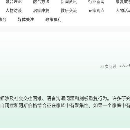
融合理论
融合方法
新闻资讯
行业新闻
康复故
人物访谈
居家康复
教研交流
专家观点
人物活
事务
媒体关注
政策福利
？
2025-
32
次阅读
都涉及社会交往困难、语言沟通问题和刻板重复行为。许多研
自闭症和阿斯伯格综合征在家族中有聚集性。如果一个家庭中