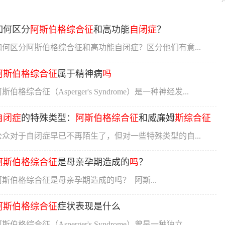
如何区分
阿
斯
伯
格
综合征
和高功能
自闭症
？
如何区分阿斯伯格综合征和高功能自闭症？区分他们有意...
阿
斯
伯
格
综合征
属于精神病
吗
斯伯格综合征（Asperger's Syndrome）是一种神经发...
自闭症
的特殊类型：
阿
斯
伯
格
综合征
和威廉姆
斯
综合征
公众对于自闭症早已不再陌生了，但对一些特殊类型的自...
阿
斯
伯
格
综合征
是母亲孕期造成的
吗
？
阿斯伯格综合征是母亲孕期造成的吗？ 阿斯...
阿
斯
伯
格
综合征
症状表现是什么
斯伯格综合征（Asperger's Syndrome）曾是一种独立...