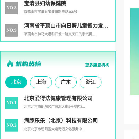
宝清县妇幼保健院
NO.8
双鸭山市宝清县宝清镇新华路368号
河南省平顶山市向日葵儿童智力发展
NO.9
中心
平顶山市神马大道和开发一路交叉口飞宇汽贸...
更多康复机构
北京
上海
广东
浙江
北京爱得法健康管理有限公司
NO.1
北京北京市朝阳区广顺北大街5号院内3...
海豚乐乐（北京）科技有限公司
NO.2
北京北京市朝阳区大屯街道文化服务中...