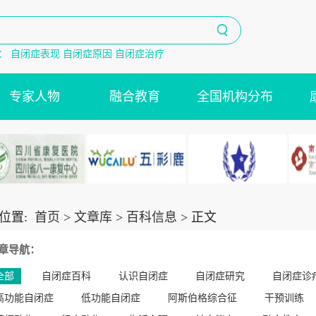
：
自闭症表现
自闭症原因
自闭症治疗
专家人物
融合教育
全国机构分布
位置:
首页
>
文章库
>
百科信息
> 正文
章导航：
全部
自闭症百科
认识自闭症
自闭症研究
自闭症诊
高功能自闭症
低功能自闭症
阿斯伯格综合征
干预训练