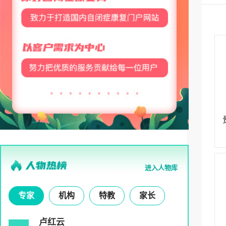
进入人物库
专家
机构
特教
家长
卢红云