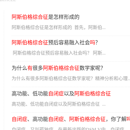
阿
斯
伯
格
综合征
是怎样形成的
阿斯伯格综合征是怎样形成的 首先，阿斯伯...
阿
斯
伯
格
综合征
预后容易融入社会
吗
？
阿斯伯格综合征预后容易融入社会吗？ 阿斯...
为什么
有
很多
阿
斯
伯
格
综合征
数学家呢？
为什么有很多阿斯伯格综合征数学家呢？精神分析和心理..
高功能、低功能
自闭症
以及
阿
斯
伯
格
综合征
高功能、低功能自闭症以及阿斯伯格综合征 ...
自闭症
、高功能
自闭症
、
阿
斯
伯
格
综合征
，你了解
自闭症，又叫孤独症。在最新出版的DSM-V中，自闭症、..