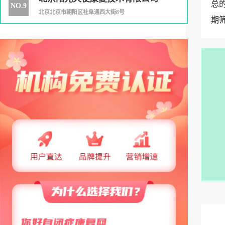
总
NO.9
北京北京市朝阳区社阜通西大街8号
期