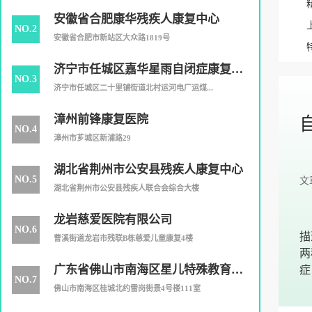
安徽省合肥康华残疾人康复中心
NO.2
安徽省合肥市新站区大众路1819号
济宁市任城区嘉华星雨自闭症康复中
NO.3
心
济宁市任城区二十里铺街道北村运河电厂运煤...
漳州前锋康复医院
NO.4
漳州市芗城区新浦路29
湖北省荆州市公安县残疾人康复中心
NO.5
文
湖北省荆州市公安县残疾人联合会综合大楼
龙岩慈爱医院有限公司
NO.6
描
曹溪街道龙岩市残联B栋慈爱儿童康复4楼
两
广东省佛山市南海区星儿特殊教育培
症
NO.7
训中心
佛山市南海区桂城北约雷岗街景4号楼111室