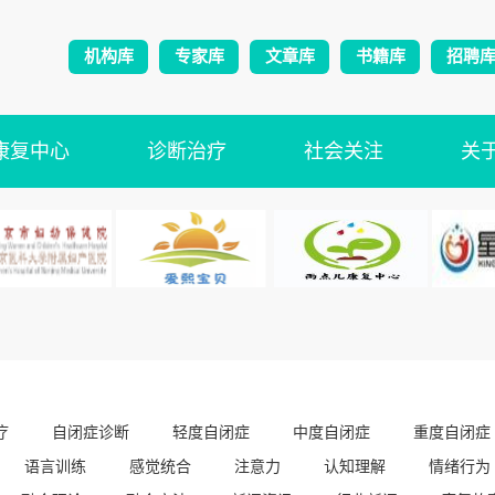
机构库
专家库
文章库
书籍库
招聘
康复中心
诊断治疗
社会关注
关
疗
自闭症诊断
轻度自闭症
中度自闭症
重度自闭症
语言训练
感觉统合
注意力
认知理解
情绪行为