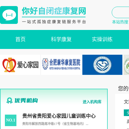
本站热搜
首页
科学康复
实操训练
您的
进入机构库
文
贵州省贵阳爱心家园儿童训练中心
NO.1
贵阳市解放西路南冲巷17号（省生物基地内）...