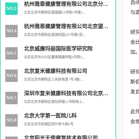
自
杭州雅恩健康管理有限公司北京分公
NO.3
与
司
北京北京市朝阳区建国路93号院3号楼1...
杭州雅恩健康管理有限公司北京望京
NO.4
研
分公司
北京北京市朝阳区南湖西园205号楼1层...
会
北京威廉玛丽国际医学研究院
加
NO.5
北京北京市大兴区瀛海镇瀛坤路3号院1...
北京复米健康科技有限公司
研
NO.6
北京北京市朝阳区三间房南里7号3幢1...
斯
发
深圳市复米健康科技有限公司北京分
NO.7
公司
北京北京市朝阳区酒仙桥路52号院地上...
此
北京大学第一医院儿科
NO.8
会
北京北京市西城区西什库大街8号
北京阳光天使康复技术有限公司